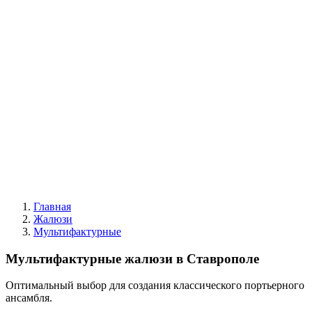
Жалюзи вертикальные
Все жалюзи
Вертикальные классические
Мультифактурные
С фотопечатью
Пластиковые
Горизонтальные деревянные жалюзи
|
Москитные конструкции
Москитные сетки
Москитные двери
|
Акции
|
Контакты
Главная
Жалюзи
Мультифактурные
Мультифактурные жалюзи
в Ставрополе
Оптимальный выбор для создания классического портьерного
ансамбля.